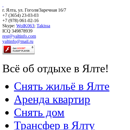
г. Ялта, ул. Гоголя/Заречная 16/7
+7 (3654) 23-03-03
+7 (978) 061-02-16
Skype:
WolK063
;
Takissa
ICQ 349878939
rest@yaltinfo.com
yaltinfo@mail.ru
Всё об отдыхе в Ялте!
Снять жильё в Ялте
Аренда квартир
Снять дом
Трансфер в Ялту