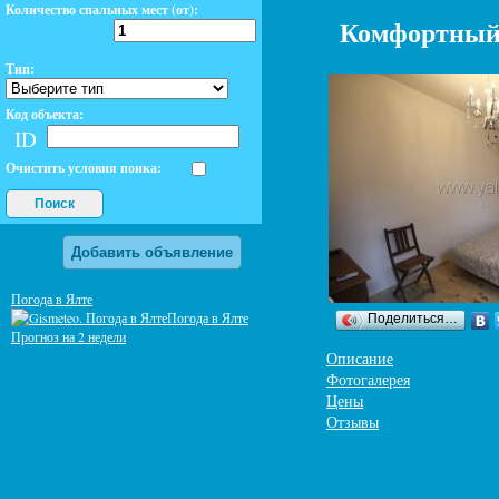
Количество спальных мест (от):
Комфортный 
Тип:
Код объекта:
ID
Очистить условия поика:
Поиск
Добавить объявление
Погода в Ялте
Погода в Ялте
Поделиться…
Прогноз на 2 недели
Описание
Фотогалерея
Цены
Отзывы